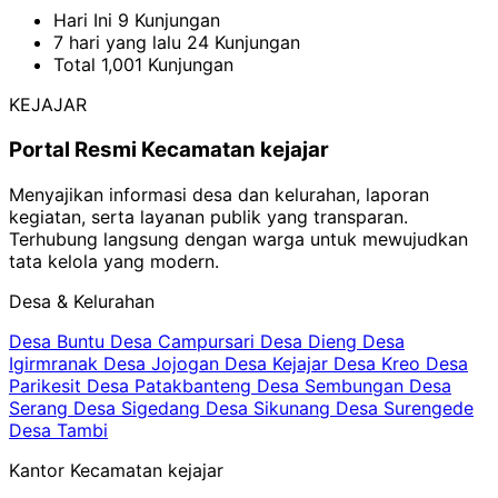
Hari Ini
9 Kunjungan
7 hari yang lalu
24 Kunjungan
Total
1,001 Kunjungan
KEJAJAR
Portal Resmi Kecamatan kejajar
Menyajikan informasi desa dan kelurahan, laporan
kegiatan, serta layanan publik yang transparan.
Terhubung langsung dengan warga untuk mewujudkan
tata kelola yang modern.
Desa & Kelurahan
Desa Buntu
Desa Campursari
Desa Dieng
Desa
Igirmranak
Desa Jojogan
Desa Kejajar
Desa Kreo
Desa
Parikesit
Desa Patakbanteng
Desa Sembungan
Desa
Serang
Desa Sigedang
Desa Sikunang
Desa Surengede
Desa Tambi
Kantor Kecamatan kejajar