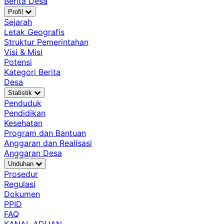
Berita Desa
Profil
Sejarah
Letak Geografis
Struktur Pemerintahan
Visi & Misi
Potensi
Kategori Berita
Desa
Statistik
Penduduk
Pendidikan
Kesehatan
Program dan Bantuan
Anggaran dan Realisasi
Anggaran Desa
Unduhan
Prosedur
Regulasi
Dokumen
PPID
FAQ